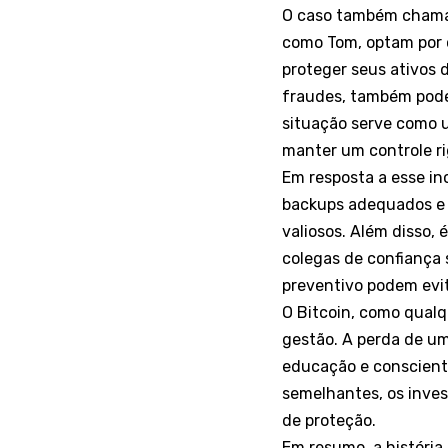
O caso também chama 
como Tom, optam por c
proteger seus ativos d
fraudes, também pode
situação serve como u
manter um controle ri
Em resposta a esse in
backups adequados e 
valiosos. Além disso,
colegas de confiança 
preventivo podem evit
O Bitcoin, como qualq
gestão. A perda de um
educação e conscient
semelhantes, os inves
de proteção.
Em resumo, a história