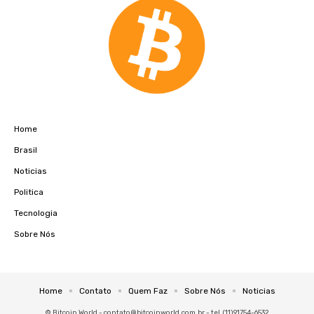
Home
Brasil
Noticias
Politica
Tecnologia
Sobre Nós
Home
Contato
Quem Faz
Sobre Nós
Noticias
© Bitcoin World -
contato@bitcoinworld.com.br
- tel.(11)91754-6532