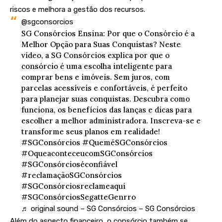
riscos e melhora a gestão dos recursos.
@sgconsorcios
SG Consórcios Ensina: Por que o Consórcio é a
Melhor Opção para Suas Conquistas? Neste
vídeo, a SG Consórcios explica por que o
consórcio é uma escolha inteligente para
comprar bens e imóveis. Sem juros, com
parcelas acessíveis e confortáveis, é perfeito
para planejar suas conquistas. Descubra como
funciona, os benefícios das lanças e dicas para
escolher a melhor administradora. Inscreva-se e
transforme seus planos em realidade!
#SGConsórcios
#QueméSGConsórcios
#OqueaconteceucomSGConsórcios
#SGConsórcioséconfiável
#reclamaçãoSGConsórcios
#SGConsórciosreclameaqui
#SGConsórciosSegatteGenrro
♬ original sound – SG Consórcios – SG Consórcios
Além do aspecto financeiro, o consórcio também se