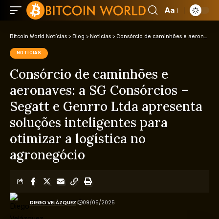
Aa
Bitcoin World Notícias
>
Blog
>
Noticias
>
Consórcio de caminhões e aeronaves: a SG Consórcios – Segatt e Genrro Ltda apresenta soluções inteligentes para otimizar a logística no agronegócio
NOTICIAS
Consórcio de caminhões e
aeronaves: a SG Consórcios –
Segatt e Genrro Ltda apresenta
soluções inteligentes para
otimizar a logística no
agronegócio
DIEGO VELÁZQUEZ
09/05/2025