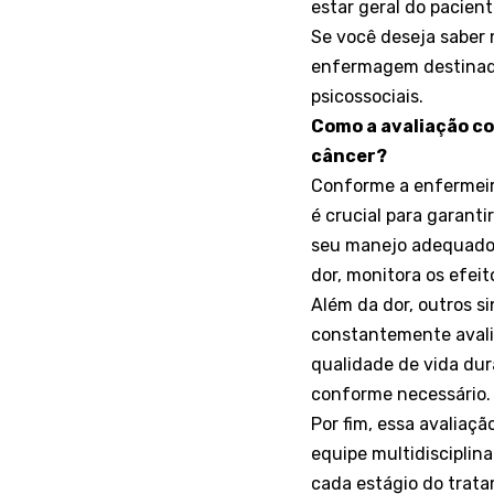
estar geral do pacien
Se você deseja saber 
enfermagem destinado
psicossociais.
Como a avaliação co
câncer?
Conforme a enfermeira
é crucial para garant
seu manejo adequado d
dor, monitora os efei
Além da dor, outros 
constantemente avalia
qualidade de vida du
conforme necessário.
Por fim, essa avaliaç
equipe multidisciplin
cada estágio do trat