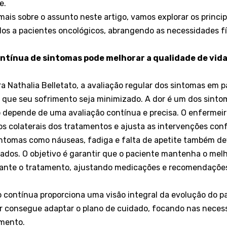
te.
mais sobre o assunto neste artigo, vamos explorar os princi
s a pacientes oncológicos, abrangendo as necessidades fí
ntínua de sintomas pode melhorar a qualidade de vid
 Nathalia Belletato, a avaliação regular dos sintomas em 
ir que seu sofrimento seja minimizado. A dor é um dos sint
epende de uma avaliação contínua e precisa. O enfermeiro
tos colaterais dos tratamentos e ajusta as intervenções con
sintomas como náuseas, fadiga e falta de apetite também d
dos. O objetivo é garantir que o paciente mantenha o melho
rante o tratamento, ajustando medicações e recomendaçõe
ão contínua proporciona uma visão integral da evolução do pa
ar consegue adaptar o plano de cuidado, focando nas neces
amento.