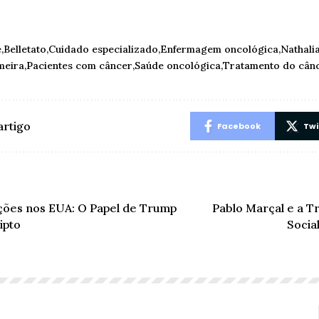
e
Belletato
Cuidado especializado
Enfermagem oncológica
Nathali
meira
Pacientes com câncer
Saúde oncológica
Tratamento do cân
artigo
Facebook
Twi
ições nos EUA: O Papel de Trump
Pablo Marçal e a 
ipto
Socia