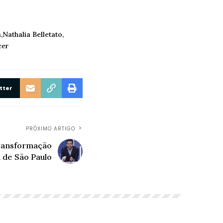
a
Nathalia Belletato
cer
tter
PRÓXIMO ARTIGO
Transformação
l de São Paulo