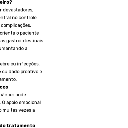
eiro?
er devastadores,
ntral no controle
r complicações.
orienta o paciente
s gastrointestinais.
aumentando a
ebre ou infecções,
 cuidado proativo é
tamento.
icos
 câncer pode
 O apoio emocional
ão muitas vezes a
o do tratamento