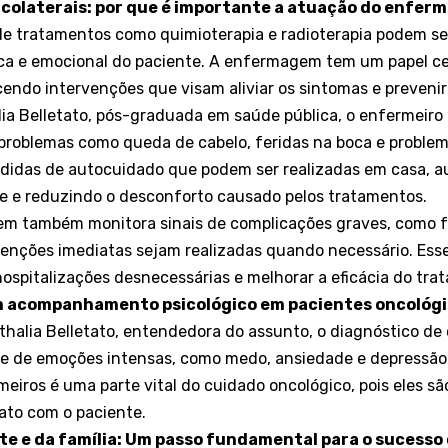
 colaterais: por que é importante a atuação do enferm
 de tratamentos como quimioterapia e radioterapia podem s
ca e emocional do paciente. A enfermagem tem um papel ce
cendo intervenções que visam aliviar os sintomas e preveni
 Belletato, pós-graduada em saúde pública, o enfermeiro 
problemas como queda de cabelo, feridas na boca e problema
edidas de autocuidado que podem ser realizadas em casa, 
e e reduzindo o desconforto causado pelos tratamentos.
m também monitora sinais de complicações graves, como f
enções imediatas sejam realizadas quando necessário. Esse
 hospitalizações desnecessárias e melhorar a eficácia do tra
m acompanhamento psicológico em pacientes oncológ
halia Belletato, entendedora do assunto, o diagnóstico de
e de emoções intensas, como medo, ansiedade e depressão.
meiros é uma parte vital do cuidado oncológico, pois eles s
tato com o paciente.
te e da família: Um passo fundamental para o sucess