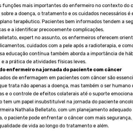
 funções mais importantes do enfermeiro no contexto do c
a sobre a doença, o tratamento e os cuidados necessários é 
 plano terapêutico. Pacientes bem informados tendem a seg
s e a identificar precocemente complicações.
elletato, expert no assunto, os enfermeiros oferecem orient
camentos, cuidados com a pele após a radioterapia, e como
Essa educação contínua também aborda a importância de háb
 a prática de atividades físicas leves.
 do enfermeiro na jornada do paciente com câncer
dados de enfermagem em pacientes com câncer são essencia
 que trata não apenas a doença, mas também o ser humano
as e o controle de efeitos colaterais até o suporte emocion
o tem um papel insubstituível na jornada do paciente oncol
rmeira Nathalia Belletato, com um planejamento adequado
 o paciente pode enfrentar o câncer com mais segurança, 
ualidade de vida ao longo do tratamento e além.