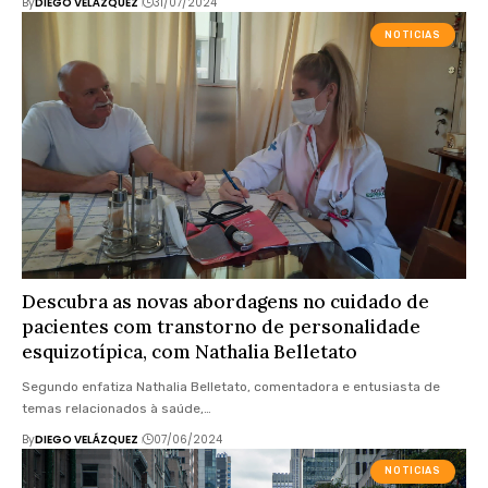
By
DIEGO VELÁZQUEZ
31/07/2024
NOTICIAS
Descubra as novas abordagens no cuidado de
pacientes com transtorno de personalidade
esquizotípica, com Nathalia Belletato
Segundo enfatiza Nathalia Belletato, comentadora e entusiasta de
temas relacionados à saúde,…
By
DIEGO VELÁZQUEZ
07/06/2024
NOTICIAS