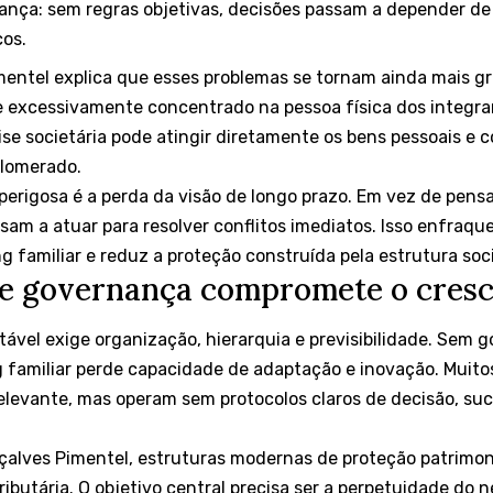
ança: sem regras objetivas, decisões passam a depender de 
cos.
mentel explica que esses problemas se tornam ainda mais g
 excessivamente concentrado na pessoa física dos integran
ise societária pode atingir diretamente os bens pessoais e
lomerado.
erigosa é a perda da visão de longo prazo. Em vez de pens
ssam a atuar para resolver conflitos imediatos. Isso enfraq
 familiar e reduz a proteção construída pela estrutura soci
de governança compromete o cres
ável exige organização, hierarquia e previsibilidade. Sem 
g familiar perde capacidade de adaptação e inovação. Muito
elevante, mas operam sem protocolos claros de decisão, su
alves Pimentel, estruturas modernas de proteção patrimon
ibutária. O objetivo central precisa ser a perpetuidade do n