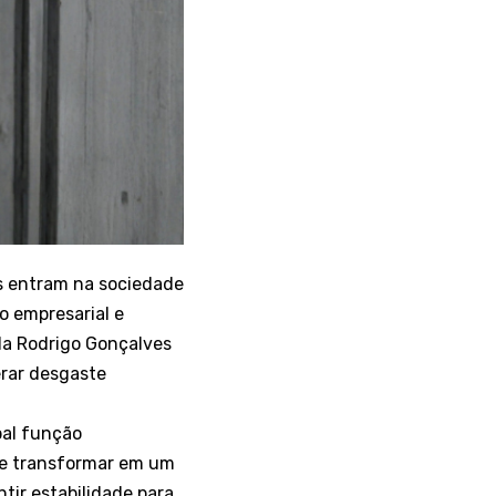
os entram na sociedade
o empresarial e
da Rodrigo Gonçalves
erar desgaste
pal função
 se transformar em um
tir estabilidade para