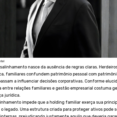
ntel
salinhamento nasce da ausência de regras claras. Herdeir
a, familiares confundem patrimônio pessoal com patrimôni
passam a influenciar decisões corporativas. Conforme eluci
a entre relações familiares e gestão empresarial costuma g
a jurídica.
 alinhamento impede que a holding familiar exerça sua princi
r o legado. Uma estrutura criada para proteger ativos pode
internas, prejudicando justamente aquilo que deveria garan