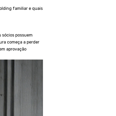
lding familiar e quais
os sócios possuem
tura começa a perder
igem aprovação