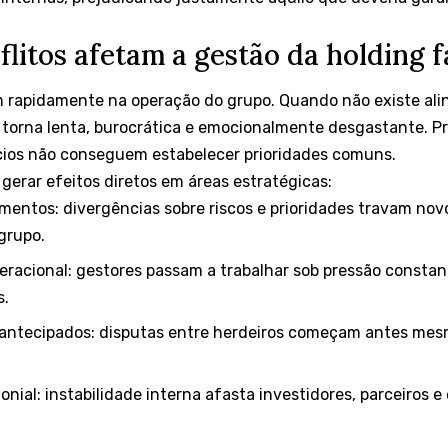
litos afetam a gestão da holding f
 rapidamente na operação do grupo. Quando não existe alin
torna lenta, burocrática e emocionalmente desgastante. P
cios não conseguem estabelecer prioridades comuns.
gerar efeitos diretos em áreas estratégicas:
imentos: divergências sobre riscos e prioridades travam no
grupo.
peracional: gestores passam a trabalhar sob pressão constan
s.
s antecipados: disputas entre herdeiros começam antes me
nial: instabilidade interna afasta investidores, parceiros 