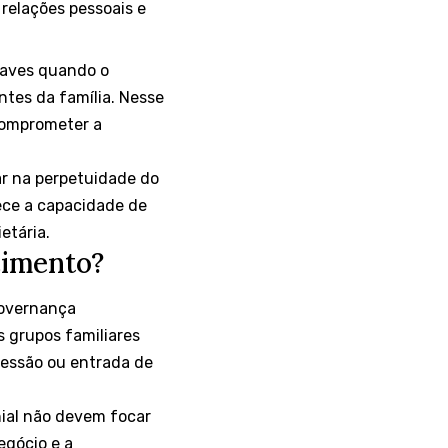
relações pessoais e
raves quando o
tes da família. Nesse
 comprometer a
ar na perpetuidade do
uece a capacidade de
etária.
cimento?
governança
s grupos familiares
cessão ou entrada de
ial não devem focar
egócio e a