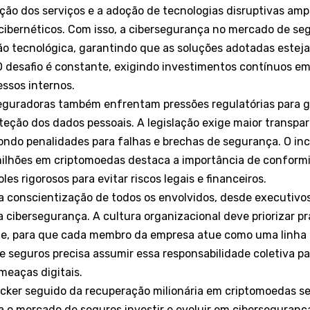
ação dos serviços e a adoção de tecnologias disruptivas am
ibernéticos. Com isso, a cibersegurança no mercado de seg
o tecnológica, garantindo que as soluções adotadas estej
O desafio é constante, exigindo investimentos contínuos e
essos internos.
seguradoras também enfrentam pressões regulatórias para g
teção dos dados pessoais. A legislação exige maior transpar
ondo penalidades para falhas e brechas de segurança. O in
milhões em criptomoedas destaca a importância de conform
es rigorosos para evitar riscos legais e financeiros.
 a conscientização de todos os envolvidos, desde executivo
a cibersegurança. A cultura organizacional deve priorizar pr
e, para que cada membro da empresa atue como uma linha 
 seguros precisa assumir essa responsabilidade coletiva pa
ameaças digitais.
cker seguido da recuperação milionária em criptomoedas 
o mercado de seguros investir e evoluir em cibersegurança.