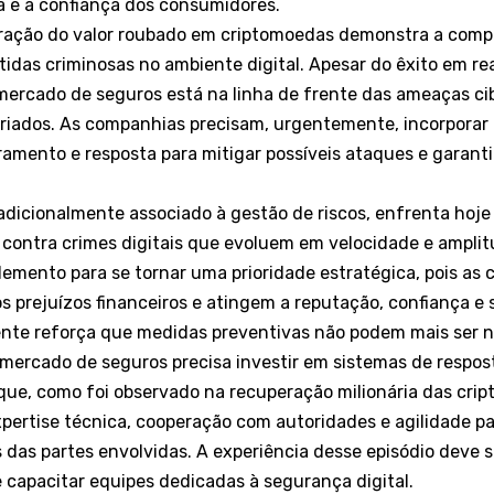
ra e a confiança dos consumidores.
ração do valor roubado em criptomoedas demonstra a comp
tidas criminosas no ambiente digital. Apesar do êxito em re
ercado de seguros está na linha de frente das ameaças cib
riados. As companhias precisam, urgentemente, incorporar
mento e resposta para mitigar possíveis ataques e garanti
radicionalmente associado à gestão de riscos, enfrenta hoje
 contra crimes digitais que evoluem em velocidade e ampli
emento para se tornar uma prioridade estratégica, pois a
s prejuízos financeiros e atingem a reputação, confiança e 
ente reforça que medidas preventivas não podem mais ser n
mercado de seguros precisa investir em sistemas de respost
que, como foi observado na recuperação milionária das crip
pertise técnica, cooperação com autoridades e agilidade p
s das partes envolvidas. A experiência desse episódio deve 
e capacitar equipes dedicadas à segurança digital.