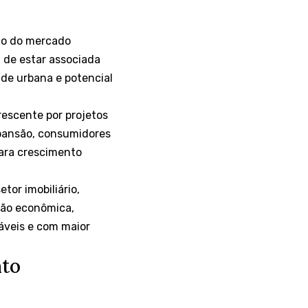
nto do mercado
u de estar associada
ade urbana e potencial
escente por projetos
pansão, consumidores
para crescimento
or imobiliário,
são econômica,
áveis e com maior
nto