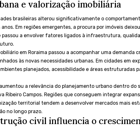
ana e valorização imobiliária
ades brasileiras alterou significativamente o comportame
os anos. Em regiões emergentes, a procura por imóveis deixo
e passou a envolver fatores ligados à infraestrutura, qualid
uturo.
obiliário em Roraima passou a acompanhar uma demanda cr
linhados às novas necessidades urbanas. Em cidades em ex
ambientes planejados, acessibilidade e áreas estruturadas 
umentou a relevância do planejamento urbano dentro do set
lva Ribeiro Campos. Regiões que conseguem integrar expan
nização territorial tendem a desenvolver mercados mais est
ção no longo prazo.
rução civil influencia o crescime