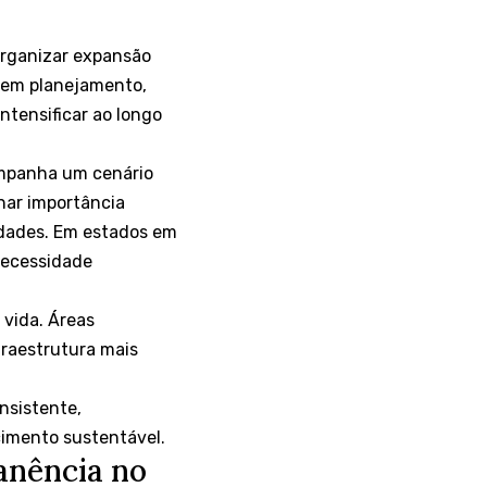
rganizar expansão
 sem planejamento,
ntensificar ao longo
ompanha um cenário
har importância
idades. Em estados em
necessidade
 vida. Áreas
raestrutura mais
nsistente,
cimento sustentável.
anência no