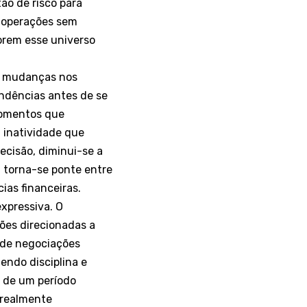
ão de risco para
r operações sem
orem esse universo
s mudanças nos
ndências antes de se
momentos que
a inatividade que
decisão, diminui-se a
 torna-se ponte entre
ias financeiras.
xpressiva. O
ões direcionadas a
 de negociações
endo disciplina e
 de um período
 realmente