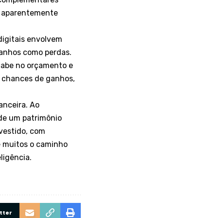
os aparentemente
digitais envolvem
 ganhos como perdas.
 cabe no orçamento e
 chances de ganhos,
anceira. Ao
 de um patrimônio
nvestido, com
e muitos o caminho
ligência.
tter