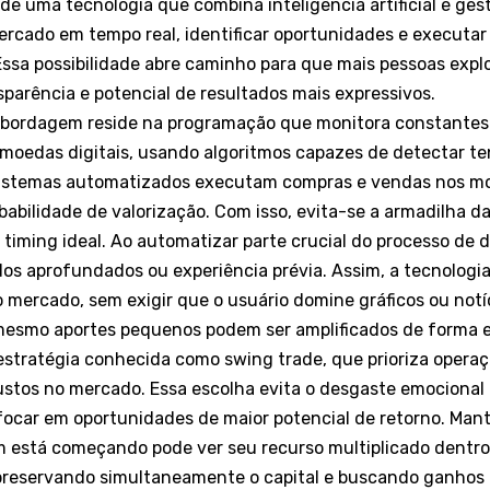
de uma tecnologia que combina inteligência artificial e gest
ercado em tempo real, identificar oportunidades e executa
ssa possibilidade abre caminho para que mais pessoas expl
sparência e potencial de resultados mais expressivos.
 abordagem reside na programação que monitora constante
moedas digitais, usando algoritmos capazes de detectar te
 sistemas automatizados executam compras e vendas nos 
abilidade de valorização. Com isso, evita-se a armadilha d
 timing ideal. Ao automatizar parte crucial do processo de 
s aprofundados ou experiência prévia. Assim, a tecnologia
o mercado, sem exigir que o usuário domine gráficos ou notíc
mesmo aportes pequenos podem ser amplificados de forma e
stratégia conhecida como swing trade, que prioriza operaç
stos no mercado. Essa escolha evita o desgaste emocional
focar em oportunidades de maior potencial de retorno. Mant
 está começando pode ver seu recurso multiplicado dentro
 preservando simultaneamente o capital e buscando ganhos