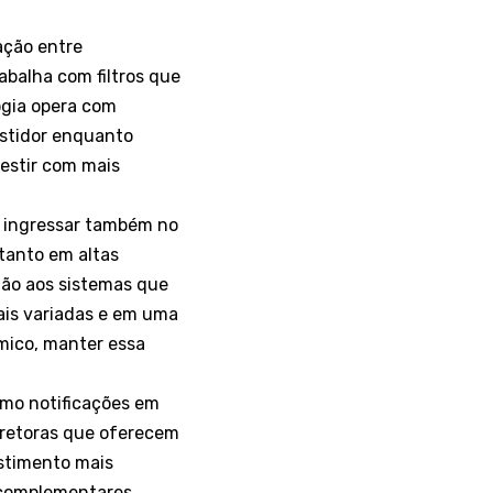
ação entre
rabalha com filtros que
ogia opera com
estidor enquanto
vestir com mais
o ingressar também no
 tanto em altas
ção aos sistemas que
ais variadas e em uma
mico, manter essa
omo notificações em
orretoras que oferecem
estimento mais
 complementares