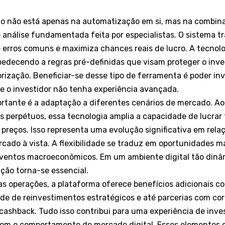
ão não está apenas na automatização em si, mas na combin
l e análise fundamentada feita por especialistas. O sistema t
 erros comuns e maximiza chances reais de lucro. A tecnol
 obedecendo a regras pré-definidas que visam proteger o inv
rização. Beneficiar-se desse tipo de ferramenta é poder in
 o investidor não tenha experiência avançada.
ortante é a adaptação a diferentes cenários de mercado. A
s perpétuos, essa tecnologia amplia a capacidade de lucrar
reços. Isso representa uma evolução significativa em rela
ado à vista. A flexibilidade se traduz em oportunidades m
eventos macroeconômicos. Em um ambiente digital tão dinâ
ção torna-se essencial.
s operações, a plataforma oferece benefícios adicionais c
dade de reinvestimentos estratégicos e até parcerias com c
ashback. Tudo isso contribui para uma experiência de inv
com o comportamento do mercado digital. Esses elementos